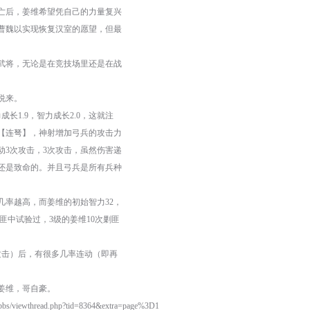
灭亡后，姜维希望凭自己的力量复兴
曹魏以实现恢复汉室的愿望，但最
将，无论是在竞技场里还是在战
说来。
1.9，智力成长2.0，这就注
【连弩】，神射增加弓兵的攻击力
动3次攻击，3次攻击，虽然伤害递
还是致命的。并且弓兵是所有兵种
率越高，而姜维的初始智力32，
匪中试验过，3级的姜维10次剿匪
击）后，有很多几率连动（即再
姜维，哥自豪。
/bbs/viewthread.php?tid=8364&extra=page%3D1