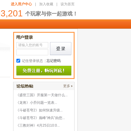
进入用户中心
|
加入收藏
|
设为首页
93,201
个玩家与你一起游戏！
记住登录状态
|
忘记密码
更多
《盛世三国》开服第一天做什么...
《龙将》小乔问题一览表...
《斗破苍穹2》如何快速升级...
《斗破苍穹2》巅峰“神兵”由您...
《三教封神》4月25日10:0...