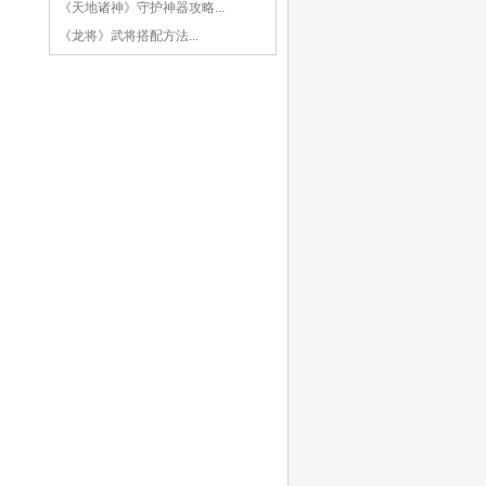
《天地诸神》守护神器攻略...
《龙将》武将搭配方法...