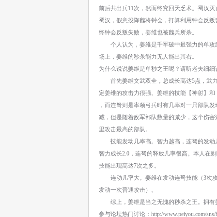
前后共出兵11次，然而终究回天乏术。蜀汉
蜀汉，假意投降魏将钟会，打算利用钟会反叛
终钟会反叛失败，姜维也被魏兵所杀。
个人认为，姜维是千军破中最强力的单攻武
场上，姜维的秒杀能力无人能出其右。
为什么说说姜维是单秒之王呢？请听老夫细细
首先姜维文武双全，总成长高达5点，武力成长
定姜维的攻击力很强。姜维的技能【神射】和
，而连弩则是率领弓兵时有几率对一只部队发
减，但是随着敌军部队数量的减少，这个伤害
里攻击最高的部队。
技能发动几率高。智力越高，连弩的发动几
智力成长2.0，连弩的释放几率很高。本人在剿
技能出现高达7次之多。
连动几率大。姜维在发动连弩技能（3次攻
发动一次普通攻击）。
综上，姜维是当之无愧的秒杀之王。拥有
参与论坛热门讨论：
http://www.peiyou.com/sns