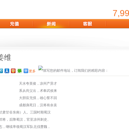
7,9
姜维
更多
天水夸英俊，凉州产异才
系从尚父出，术奉武侯来
大胆应无惧，雄心誓不回
成都身死日，汉将有余哀
今甘肃甘谷东南）人。三国时期蜀汉
郎将，后降蜀汉，官至凉州刺史、
志，继续率领蜀汉军队北伐曹魏，