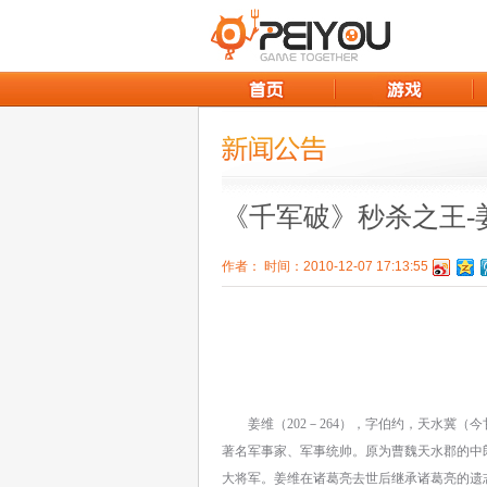
《千军破》秒杀之王-
作者： 时间：2010-12-07 17:13:55
姜维（202－264），字伯约，天水冀（
著名军事家、军事统帅。原为曹魏天水郡的中
大将军。姜维在诸葛亮去世后继承诸葛亮的遗