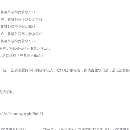
将额外获得龙骨水车x1；
户，将额外获得龙骨水车x1；
将额外获得龙骨水车x1；
户，将额外获得龙骨水车x2；
将额外获得龙骨水车x2；
用户，将额外获得开龙骨水车x5；
，将额外获得开龙骨水车x5；
农田前一定要设置好部队的驻守状态，做好充分的准备，因为占领农田后，是无法变换
直接领取。
s/bbs/forumdisplay.php?fid=31
：00新服系列活动
下一篇：
《傲视天地》双线33区12月21日14：00新服