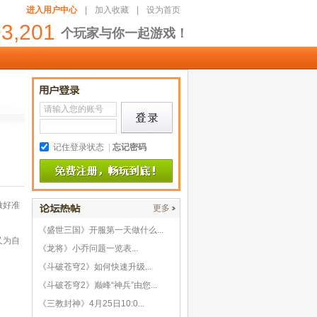
进入用户中心
|
加入收藏
|
设为首页
93,201
个玩家与你一起游戏！
记住登录状态
|
忘记密码
做好准
更多
《盛世三国》开服第一天做什么...
又为自
《龙将》小乔问题一览表...
《斗破苍穹2》如何快速升级...
《斗破苍穹2》巅峰“神兵”由您...
《三教封神》4月25日10:0...