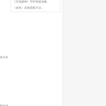
《天地诸神》守护神器攻略...
《龙将》武将搭配方法...
排兵布
系列活动