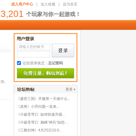
进入用户中心
|
加入收藏
|
设为首页
93,201
个玩家与你一起游戏！
记住登录状态
|
忘记密码
立功、
更多
《盛世三国》开服第一天做什么...
《龙将》小乔问题一览表...
《斗破苍穹2》如何快速升级...
《斗破苍穹2》巅峰“神兵”由您...
《三教封神》4月25日10:0...