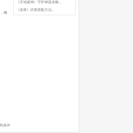
《天地诸神》守护神器攻略...
《龙将》武将搭配方法...
”，确
和条件