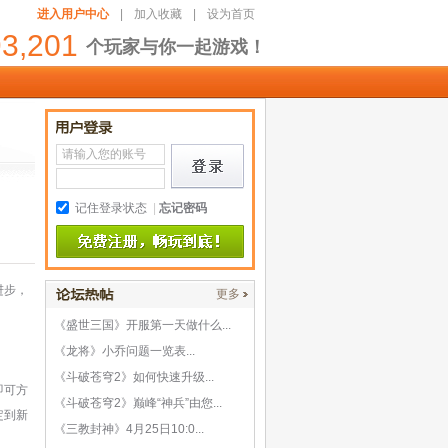
进入用户中心
|
加入收藏
|
设为首页
93,201
个玩家与你一起游戏！
记住登录状态
|
忘记密码
进步，
更多
《盛世三国》开服第一天做什么...
《龙将》小乔问题一览表...
《斗破苍穹2》如何快速升级...
即可方
《斗破苍穹2》巅峰“神兵”由您...
定到新
《三教封神》4月25日10:0...