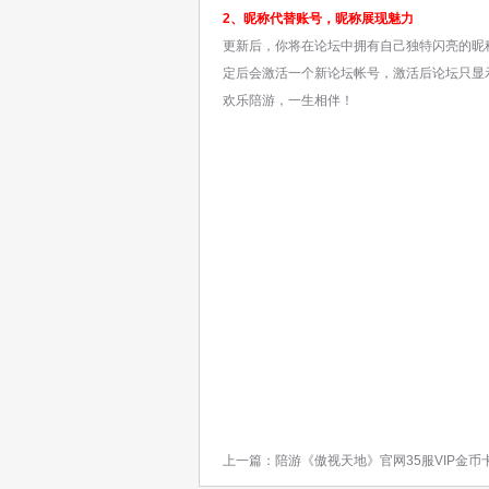
2、昵称代替账号，昵称展现魅力
更新后，你将在论坛中拥有自己独特闪亮的昵
定后会激活一个新论坛帐号，激活后论坛只显
欢乐陪游，一生相伴！
陪游运
2011
上一篇：
陪游《傲视天地》官网35服VIP金币