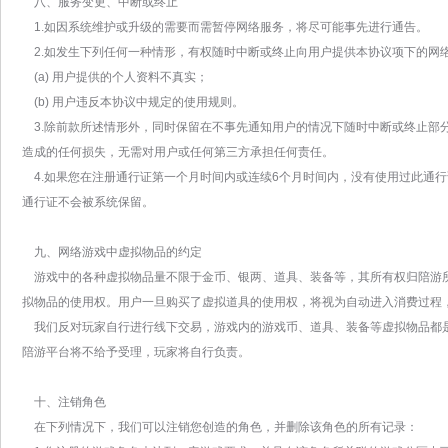
八、服务变更、中断或终止
1.如因系统维护或升级的需要而需暂停网络服务，将尽可能事先进行通告。
2.如发生下列任何一种情形，有权随时中断或终止向用户提供本协议项下的网
(a) 用户提供的个人资料不真实；
(b) 用户违反本协议中规定的使用规则。
3.除前款所述情形外，同时保留在不事先通知用户的情况下随时中断或终止部
造成的任何损失，无需对用户或任何第三方承担任何责任。
4.如果您在注册通行证第一个月时间内或连续6个月时间内，没有使用过此通行
通行证不会被系统保留。
九、网络游戏中虚拟物品的约定
游戏中的各种虚拟物品量不限于金币、银两、道具、装备等，其所有权归陪游
拟物品的使用权。用户一旦购买了虚拟道具的使用权，将视为自动进入消费过程
我们反对玩家自行进行线下交易，游戏内的游戏币、道具、装备等虚拟物品都
陪游平台将不给予受理，玩家将自行负责。
十、注销角色
在下列情况下，我们可以注销您创造的角色，并删除该角色的所有记录：