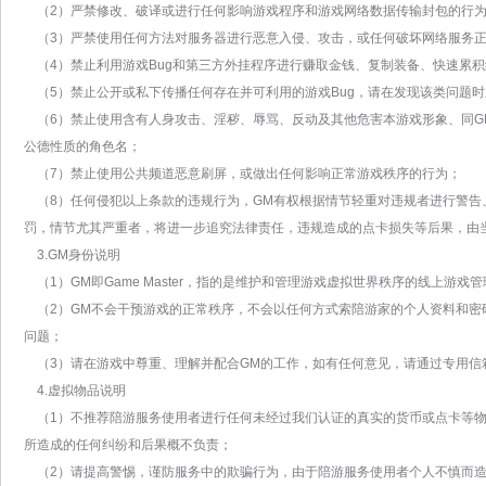
（2）严禁修改、破译或进行任何影响游戏程序和游戏网络数据传输封包的行
（3）严禁使用任何方法对服务器进行恶意入侵、攻击，或任何破坏网络服务正
（4）禁止利用游戏Bug和第三方外挂程序进行赚取金钱、复制装备、快速累
（5）禁止公开或私下传播任何存在并可利用的游戏Bug，请在发现该类问题
（6）禁止使用含有人身攻击、淫秽、辱骂、反动及其他危害本游戏形象、同G
公德性质的角色名；
（7）禁止使用公共频道恶意刷屏，或做出任何影响正常游戏秩序的行为；
（8）任何侵犯以上条款的违规行为，GM有权根据情节轻重对违规者进行警告
罚，情节尤其严重者，将进一步追究法律责任，违规造成的点卡损失等后果，由
3.GM身份说明
（1）GM即Game Master，指的是维护和管理游戏虚拟世界秩序的线上游戏
（2）GM不会干预游戏的正常秩序，不会以任何方式索陪游家的个人资料和密
问题；
（3）请在游戏中尊重、理解并配合GM的工作，如有任何意见，请通过专用信
4.虚拟物品说明
（1）不推荐陪游服务使用者进行任何未经过我们认证的真实的货币或点卡等物
所造成的任何纠纷和后果概不负责；
（2）请提高警惕，谨防服务中的欺骗行为，由于陪游服务使用者个人不慎而造