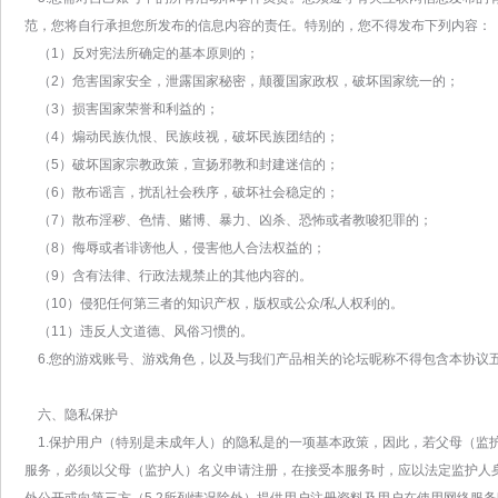
范，您将自行承担您所发布的信息内容的责任。特别的，您不得发布下列内容：
（1）反对宪法所确定的基本原则的；
（2）危害国家安全，泄露国家秘密，颠覆国家政权，破坏国家统一的；
（3）损害国家荣誉和利益的；
（4）煽动民族仇恨、民族歧视，破坏民族团结的；
（5）破坏国家宗教政策，宣扬邪教和封建迷信的；
（6）散布谣言，扰乱社会秩序，破坏社会稳定的；
（7）散布淫秽、色情、赌博、暴力、凶杀、恐怖或者教唆犯罪的；
（8）侮辱或者诽谤他人，侵害他人合法权益的；
（9）含有法律、行政法规禁止的其他内容的。
（10）侵犯任何第三者的知识产权，版权或公众/私人权利的。
（11）违反人文道德、风俗习惯的。
6.您的游戏账号、游戏角色，以及与我们产品相关的论坛昵称不得包含本协议
六、隐私保护
1.保护用户（特别是未成年人）的隐私是的一项基本政策，因此，若父母（监
服务，必须以父母（监护人）名义申请注册，在接受本服务时，应以法定监护人