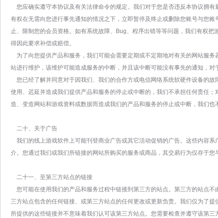
您应确实遵守本协议及有关法律命令的规定。我们对于您是否违反本协议拥有
有权在无需向您进行事先通知的情况之下，立即暂停及终止或删除您账号与您账
止、限制您的会员资格。如有系统故障、Bug、程序出错等等问题，我们有权把
得因此要求补偿或赔偿。
为了向您提供产品和服务，我们可能会需要定期或不定期地对有关的网站服务
站进行维护，该维护可能造成服务的中断，并且该中断可能没有事先的通知，对
您已经了解并同意对于因我们、我们的合作方或电信网络系统软硬件设备的故
使用、迟延并造成我们提供产品和服务的停止或中断的，我们不承担任何责任；
造、变造网站和游戏资料或数据而造成我们的产品和服务的停止或中断，我们也
二十、关于广告
我们的线上游戏软件上可能刊登商业广告或其它活动促销的广告。这些内容系
介。您通过我们或我们所链接的网站所购买的服务或商品，其交易行为仅存于您
二十一、至第三方站点的链接
您可能在使用我们的产品和服务过程中链接到第三方的站点。第三方的站点不
三方站点包含的任何链接、或第三方站点的任何更改或更新负责。我们仅为了提
所提供的这些链接并不意味着我们认可该第三方站点。您需要检查并遵守该第三