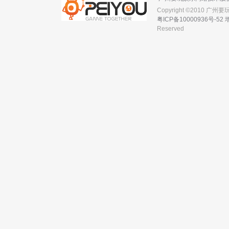
Copyright ©2010 广
粤ICP备10000936号-52
Reserved