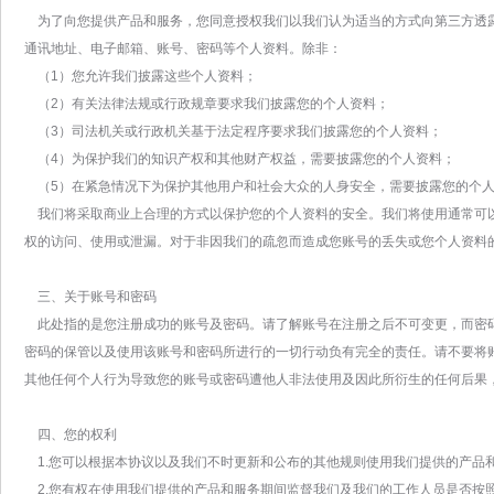
为了向您提供产品和服务，您同意授权我们以我们认为适当的方式向第三方透
通讯地址、电子邮箱、账号、密码等个人资料。除非：
（1）您允许我们披露这些个人资料；
（2）有关法律法规或行政规章要求我们披露您的个人资料；
（3）司法机关或行政机关基于法定程序要求我们披露您的个人资料；
（4）为保护我们的知识产权和其他财产权益，需要披露您的个人资料；
（5）在紧急情况下为保护其他用户和社会大众的人身安全，需要披露您的个
我们将采取商业上合理的方式以保护您的个人资料的安全。我们将使用通常可
权的访问、使用或泄漏。对于非因我们的疏忽而造成您账号的丢失或您个人资料
三、关于账号和密码
此处指的是您注册成功的账号及密码。请了解账号在注册之后不可变更，而密
密码的保管以及使用该账号和密码所进行的一切行动负有完全的责任。请不要将
其他任何个人行为导致您的账号或密码遭他人非法使用及因此所衍生的任何后果
四、您的权利
1.您可以根据本协议以及我们不时更新和公布的其他规则使用我们提供的产品
2.您有权在使用我们提供的产品和服务期间监督我们及我们的工作人员是否按