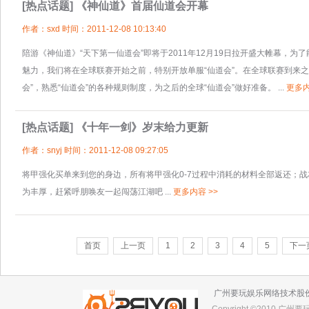
[热点话题]
《神仙道》首届仙道会开幕
作者：sxd 时间：2011-12-08 10:13:40
陪游《神仙道》“天下第一仙道会”即将于2011年12月19日拉开盛大帷幕，为
魅力，我们将在全球联赛开始之前，特别开放单服“仙道会”。在全球联赛到来
会”，熟悉“仙道会”的各种规则制度，为之后的全球“仙道会”做好准备。 ...
更多内
[热点话题]
《十年一剑》岁末给力更新
作者：snyj 时间：2011-12-08 09:27:05
将甲强化买单来到您的身边，所有将甲强化0-7过程中消耗的材料全部返还；
为丰厚，赶紧呼朋唤友一起闯荡江湖吧 ...
更多内容 >>
首页
上一页
1
2
3
4
5
下一
广州要玩娱乐网络技术股