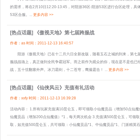
的需求，将在2月10日12:20-13:45，对陪游36区-陪游53区进行合区处理，具体如下：
53区合服。...
更多内容 >>
[热点话题]
《傲视天地》第七届跨服战
作者：as 时间：2011-12-13 16:40:57
陪游《傲视天地》已在十二月六日全新改版，随着玉石之城的到来，第七届
服战战场上，真正做到全民争霸冠军。而之前作为观众的你，现在是不是也
战，五十弦翻塞外声。冰刀霜剑，十二苍穹，鹰撮霆击！ ...
更多内容 >>
[热点话题]
《仙侠风云》充值有礼活动
作者：xxfy 时间：2011-12-13 16:39:28
活动内容： 1.所有玩家充值满10昆仑玉，即可领取小仙魔贡品（增加50点仙魔值
仙魔贡品（增加200点仙魔值）*1，每天两次机会 3.充值满500昆仑玉，可领
取，如充值500昆仑玉，共可领取：小仙魔贡品*1、中仙魔贡品*1、门派精英石*5 